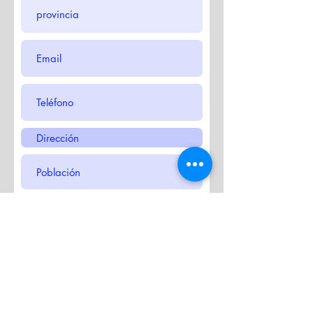
Enviar
Nuestra Fibra Optica no tiene Linea
de telefono fijo, lo cual nos permite
tener una tarifa super competitiva.
Nuestra permanencia es de 12
meses, pero si no quieres , con tan
solo pagar 65€ de la instalación y el